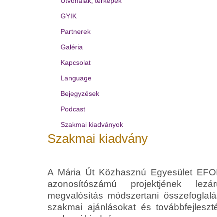
Útvonalak, térképek
GYIK
Partnerek
Galéria
Kapcsolat
Language
Bejegyzések
Podcast
Szakmai kiadványok
Szakmai kiadvány
A Mária Út Közhasznú Egyesület EFOP
azonosítószámú projektjének lezár
megvalósítás módszertani összefoglalás
szakmai ajánlásokat és továbbfejleszté